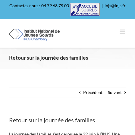
Passer
Contactez nous : 04 79 68 79 00
|
injs@injs.fr
au
contenu
Retour sur la journée des familles
Précédent
Suivant
Retour sur la journée des familles
La journée des familles s’est déroulée le 29 juin à l’INJS. Une