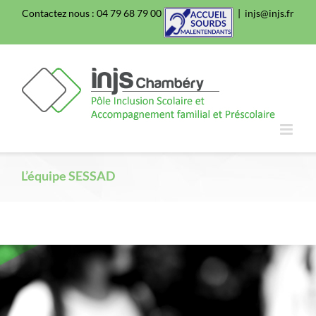
Passer
Contactez nous : 04 79 68 79 00
|
injs@injs.fr
au
contenu
L’équipe SESSAD