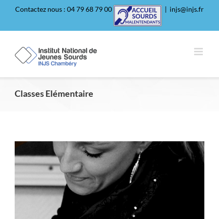
Passer
Contactez nous : 04 79 68 79 00
|
injs@injs.fr
au
contenu
Classes Elémentaire