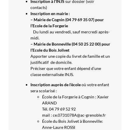
Inscription à l’INJS
sur dossier (voir
contacts)
Inscription en mairie :
– Mairie de
Cognin (04 79 69 35 07) pour
l’Ecole de la Forgerie
Du lundi au vendredi, sauf mercredi après-
midi.
– Mairie de Bonneville (04 50 25 22 00) pour
l’Ecole du Bois Jolivet
Apporter une copie du livret de famille et un
justificatif de domicile.
Préciser que votre enfant dépend d’une
classe externalisée INJS.
Inscription auprès de l’école
où votre enfant
sera scolarisé :
École de la Forgerie à Cognin : Xavier
ARAND
Tél. 04 79 69 52 92
mail :
ce.0731078A@ac-grenoble.fr
École du Bois Jolivet à Bonneville:
Anne-Laure ROSSI