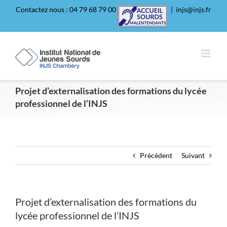
Passer
Contactez nous : 04 79 68 79 00
|
injs@injs.fr
au
contenu
Projet d’externalisation des formations du lycée
professionnel de l’INJS
Précédent
Suivant
Projet d’externalisation des formations du
lycée professionnel de l’INJS