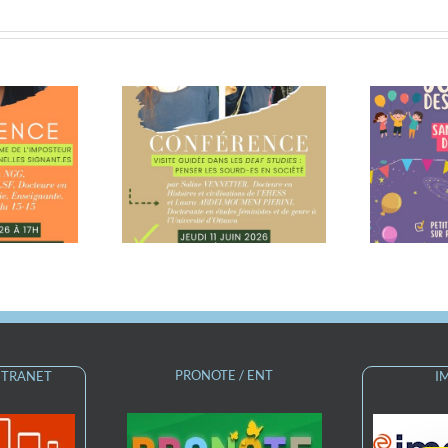
rence Visite
N
dans les Deaf
Journée des familles,
 : penser les
samedi 13 juin
es en société
PRONOTE / ENT
INTRANET
I