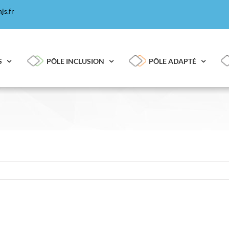
js.fr
S
PÔLE INCLUSION
PÔLE ADAPTÉ