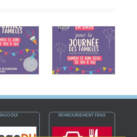
otez la date dans vos
Fermeture estivale de
agendas – Samedi 13
l’institut
juin 2026
MAGO DUI
REMBOURSEMENT FRAIS