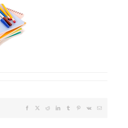
Facebook
X
Reddit
LinkedIn
Tumblr
Pinterest
Vk
Email