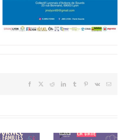
Facebook
X
Reddit
LinkedIn
Tumblr
Pinterest
Vk
Email