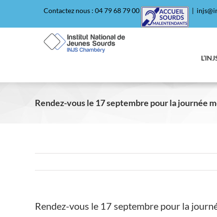
Passer
Contactez nous : 04 79 68 79 00
|
injs@in
au
contenu
L’INJ
Rendez-vous le 17 septembre pour la journée m
Rendez-vous le 17 septembre pour la journ