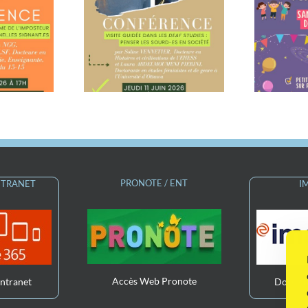
rence Visite
N
dans les Deaf
Journée des familles,
 : penser les
samedi 13 juin
es en société
PRONOTE / ENT
INTRANET
I
Accès Web Pronote
Intranet
Dossier