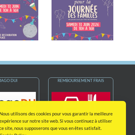
otez la date dans vos
Fermeture estivale de
agendas – Samedi 13
l’institut
juin 2026
MAGO DUI
REMBOURSEMENT FRAIS
Nous utilisons des cookies pour vous garantir la meilleure
expérience sur notre site web. Si vous continuez à utiliser
Remboursement Frais
 Unique Usager
ce site, nous supposerons que vous en êtes satisfait.