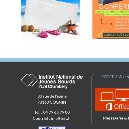
Conférence « Suis-je
Confé
légitime ? Le syndrome
vale de
guidée 
de l’imposteur chez les
studies
professionnel.les
sourd.
signant.es »
OFFICE 365 / 
33 rue de l'épine
73160 COGNIN
Tél. : 04 79 68 79 00
Messagerie & 
Courriel :
injs@injs.fr