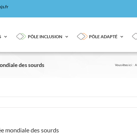
js.fr
S
PÔLE INCLUSION
PÔLE ADAPTÉ
ondiale des sourds
Vous êtes ici :
A
ée mondiale des sourds