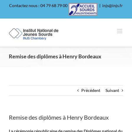
Passer
Contactez nous : 04 79 68 79 00
|
injs@injs.fr
au
contenu
Remise des diplômes à Henry Bordeaux
Précédent
Suivant
Remise des diplômes à Henry Bordeaux
La cérémonie républicaine de remise des Diplômes national du