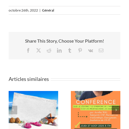
octobre 26th, 2022
|
Général
Share This Story, Choose Your Platform!
Facebook
X
Reddit
LinkedIn
Tumblr
Pinterest
Vk
Email
Articles similaires
Conférence « Suis-
Conférence Visite
je légitime ? Le
guidée dans les
le
syndrome de
Deaf studies :
l’imposteur chez les
penser les sourd.es
professionnel.les