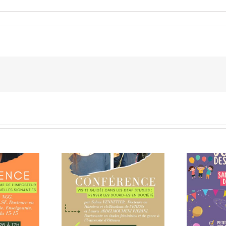
rence Visite
N
dans les Deaf
Journée des familles,
 : penser les
samedi 13 juin
es en société