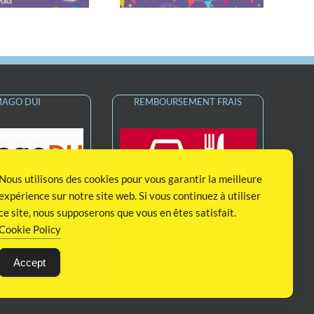
MAGO DUI
REMBOURSEMENT FRAIS
Nous utilisons des cookies pour vous garantir la meilleure
expérience sur notre site web. Si vous continuez à utiliser
Remboursement Frais
 Unique Usager
ce site, nous supposerons que vous en êtes satisfait.
Cookie Policy
Accept