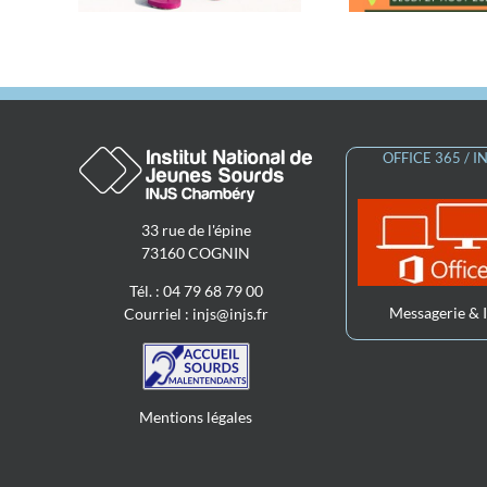
signant.es »
OFFICE 365 / 
33 rue de l'épine
73160 COGNIN
Tél. : 04 79 68 79 00
Messagerie & 
Courriel :
injs@injs.fr
Mentions légales