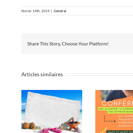
février 14th, 2019
|
Général
Share This Story, Choose Your Platform!
Articles similaires
Conférence « Suis-je
Confé
légitime ? Le syndrome
vale de
guidée 
de l’imposteur chez les
studies
professionnel.les
sourd.