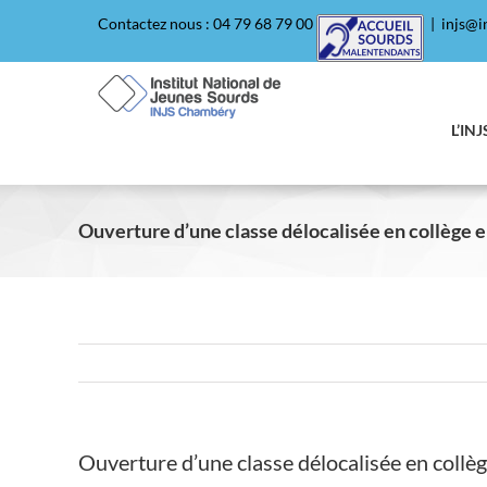
Passer
Contactez nous : 04 79 68 79 00
|
injs@in
au
contenu
L’INJ
Ouverture d’une classe délocalisée en collège 
Ouverture d’une classe délocalisée en collè