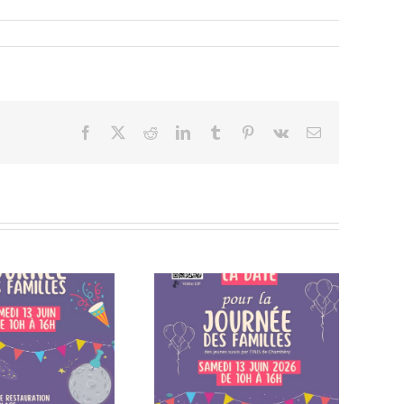
Facebook
X
Reddit
LinkedIn
Tumblr
Pinterest
Vk
Email
otez la date dans vos
Fermeture estivale de
agendas – Samedi 13
l’institut
juin 2026