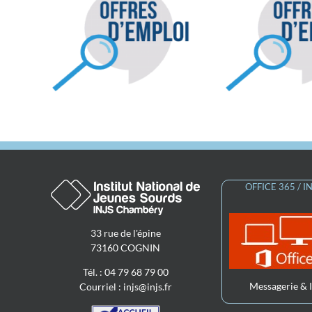
oi :
Offre d’emploi :
Offre d’
LSF
Educateur spécialisé
LPC SS
P (H/F)
SSEFS 74 (H/F)
OFFICE 365 / 
33 rue de l'épine
73160 COGNIN
Tél. : 04 79 68 79 00
Messagerie & 
Courriel :
injs@injs.fr