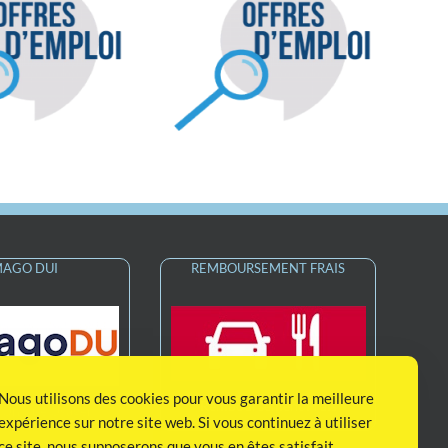
Offre d’emploi :
Offre d’emploi :
Professeur
Enseignant LSF
d’Enseignement
inclusion SAFEP (H/F)
énéral SSEFS 74 (H/F)
MAGO DUI
REMBOURSEMENT FRAIS
Nous utilisons des cookies pour vous garantir la meilleure
Remboursement Frais
 Unique Usager
expérience sur notre site web. Si vous continuez à utiliser
ce site, nous supposerons que vous en êtes satisfait.