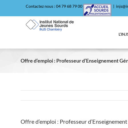
Passer
Contactez nous : 04 79 68 79 00
|
injs@in
au
contenu
L’INJ
Offre d’emploi : Professeur d’Enseignement Gén
Offre d’emploi : Professeur d’Enseignement