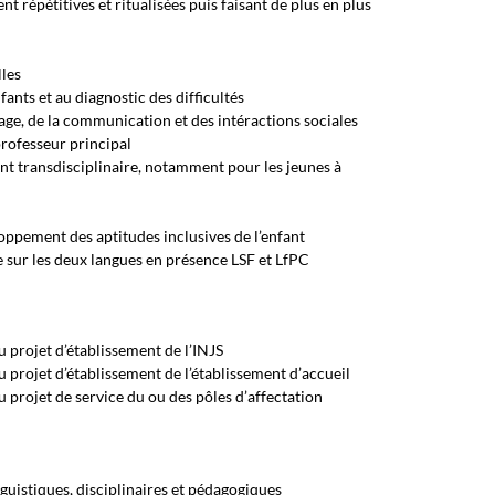
répétitives et ritualisées puis faisant de plus en plus
lles
ants et au diagnostic des difficultés
ge, de la communication et des intéractions sociales
professeur principal
t transdisciplinaire, notamment pour les jeunes à
ppement des aptitudes inclusives de l’enfant
e sur les deux langues en présence LSF et LfPC
u projet d’établissement de l’INJS
u projet d’établissement de l’établissement d’accueil
u projet de service du ou des pôles d’affectation
guistiques, disciplinaires et pédagogiques