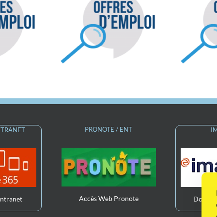
Offre d’emploi :
emploi : Codeur
Professeur
EFS 74 (H/F)
d’Enseignement
Général SSEFS 74 (H/F)
G
PRONOTE / ENT
INTRANET
I
Accès Web Pronote
Intranet
Dossier