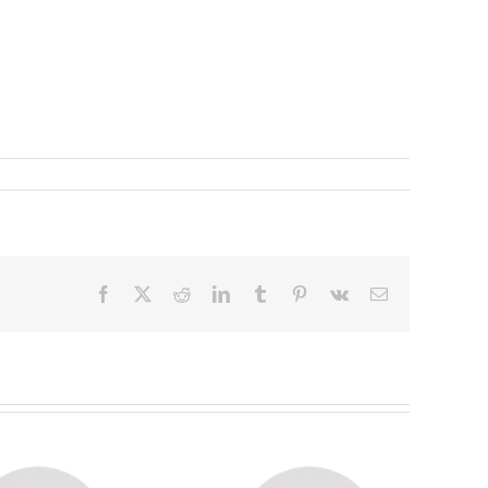
Facebook
X
Reddit
LinkedIn
Tumblr
Pinterest
Vk
Email