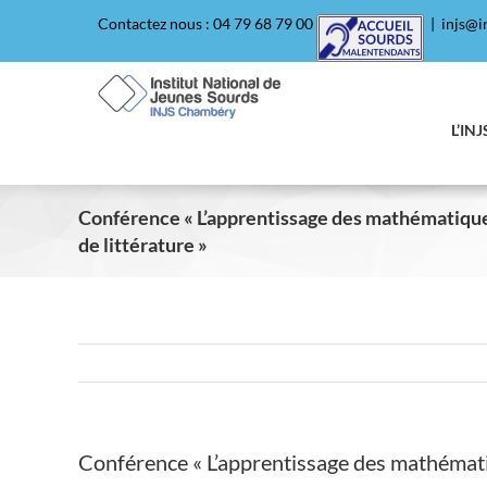
Passer
Contactez nous : 04 79 68 79 00
|
injs@in
au
contenu
L’INJ
Conférence « L’apprentissage des mathématiques
de littérature »
Conférence « L’apprentissage des mathématiq