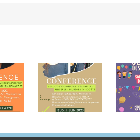
rence Visite
N
dans les Deaf
Journée des familles,
 : penser les
samedi 13 juin
es en société