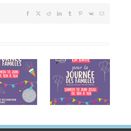
Facebook
X
Reddit
LinkedIn
Tumblr
Pinterest
Vk
Email
otez la date dans vos
Fermeture estivale de
agendas – Samedi 13
l’institut
juin 2026