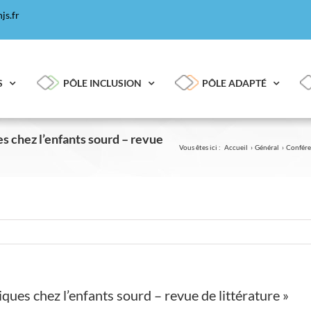
js.fr
S
PÔLE INCLUSION
PÔLE ADAPTÉ
 chez l’enfants sourd – revue
Vous êtes ici :
Accueil
Général
Conféren
ues chez l’enfants sourd – revue de littérature »