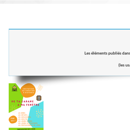
Passer
au
contenu
Les éléments publiés dans
(les u